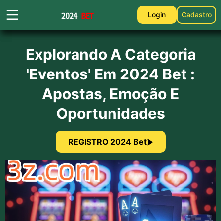
Login
Cadastro
Explorando A Categoria
'Eventos' Em 2024 Bet :
Apostas, Emoção E
Oportunidades
REGISTRO 2024 Bet