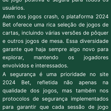
usuários.
Além dos jogos crash, o plataforma 2024
Bet oferece uma rica seleção de jogos de
cartas, incluindo várias versões de pôquer
e outros jogos de mesa. Essa diversidade
garante que haja sempre algo novo para
explorar, mantendo os jogadores
envolvidos e interessados.
A segurança é uma prioridade no site
2024 Bet, refletida não apenas na
qualidade dos jogos, mas também nos
protocolos de segurança implementados
para garantir que cada sessão de jogo